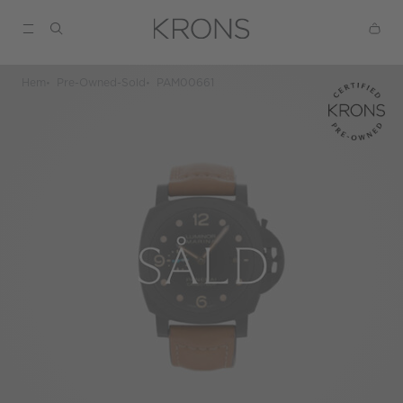
Hem
Pre-Owned-Sold
PAM00661