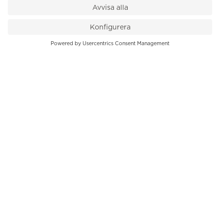
VÅR BUTIK
Till kassan
PK-Huset, Hamngatan 14
111 47 Stockholm
08-545 136 50
info@krons.se
VÅRT ERBJUDANDE
Klockor
Pre-Owned
Smycken
Service
B2B
INFORMATION
Om oss