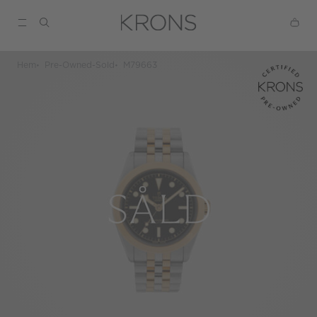
Hem
Pre-Owned-Sold
M79663