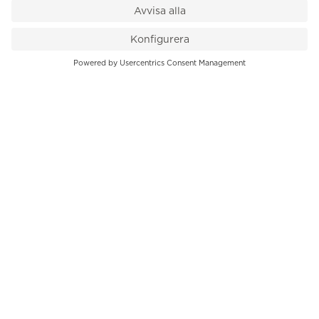
VÅR BUTIK
Till kassan
PK-Huset, Hamngatan 14
111 47 Stockholm
08-545 136 50
info@krons.se
VÅRT ERBJUDANDE
Klockor
Pre-Owned
Smycken
Service
B2B
INFORMATION
Om oss