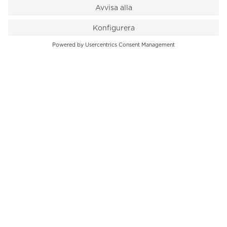
VÅR BUTIK
Till kassan
PK-Huset, Hamngatan 14
111 47 Stockholm
08-545 136 50
info@krons.se
VÅRT ERBJUDANDE
Klockor
Pre-Owned
Smycken
Service
B2B
INFORMATION
Om oss