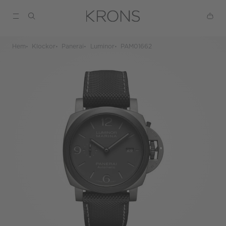
Hem
Klockor
Panerai
Luminor
PAM01662