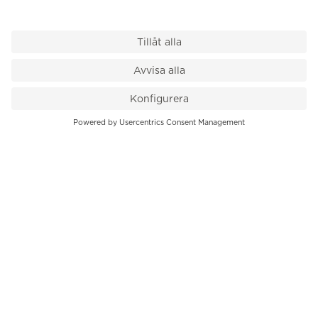
VÅR BUTIK
Till kassan
PK-Huset, Hamngatan 14
111 47 Stockholm
08-545 136 50
info@krons.se
VÅRT ERBJUDANDE
Klockor
Pre-Owned
Smycken
Service