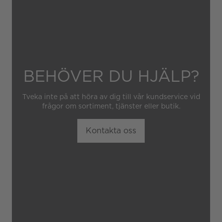
hantering av klockan.
Garantin gäller heller inte
om klockan har hanterats av
obehörig tredje part.
BEHÖVER DU HJÄLP?
Tveka inte på att höra av dig till vår kundservice vid
frågor om sortiment, tjänster eller butik.
Kontakta oss