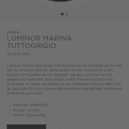
Panerai
LUMINOR MARINA
TUTTOGRIGIO
192 800 SEK
Luminor Marina Tuttogrigio från Panerai har en diameter på 44 mm
och är utrustad med ett automatiskt urverk. Urtavlan är svart
färgad och skyddas av ett reptåligt safirglas. Klockan har ett
elegant och bekvämt armband av textil. Panerai startade som
leverantör av marin utrustning till den italienska militären 1860 och
är idag känt för sina robusta dykarklockor med distinkt design och
schweizisk precision.
Referens: PAM01662
Storlek: 44 mm
Urverk: Automatisk