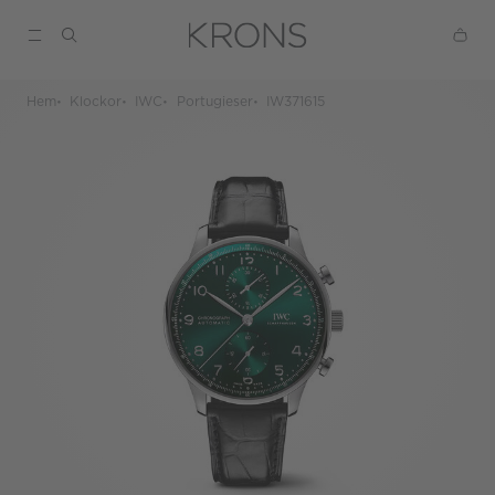
Hem
Klockor
IWC
Portugieser
IW371615