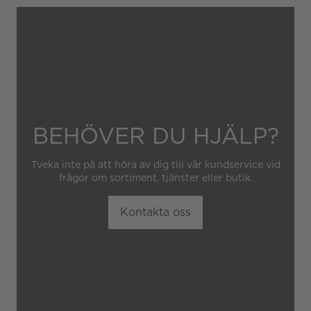
Garantin gäller heller inte
om klockan har hanterats av
obehörig tredje part.
BEHÖVER DU HJÄLP?
Tveka inte på att höra av dig till vår kundservice vid
frågor om sortiment, tjänster eller butik.
Kontakta oss