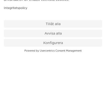
VÅR BUTIK
Till kassan
PK-Huset, Hamngatan 14
111 47 Stockholm
08-545 136 50
info@krons.se
VÅRT ERBJUDANDE
Klockor
Pre-Owned
Smycken