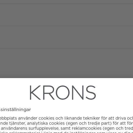
Diameter
Urverk
Datumvisare
Boett material
Kaliber
Färg på urtavla
ATM/Vattentålig
Glas
Garanti
Armbandstyp