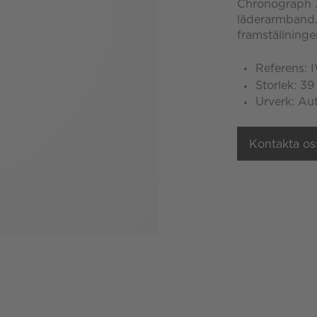
Chronograph 3
läderarmband.
framställninge
Referens:
Storlek: 3
Urverk: Au
Kontakta os