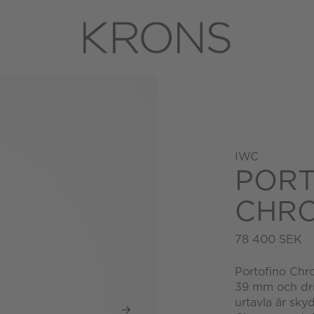
IWC
PORT
CHR
78 400 SEK
Portofino Chr
39 mm och driv
urtavla är sky