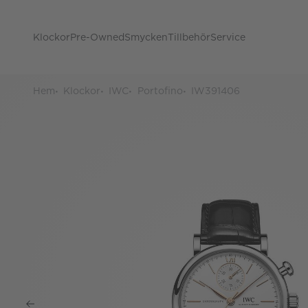
Klockor
Pre-Owned
Smycken
Tillbehör
Service
Hem
Klockor
IWC
Portofino
IW391406