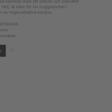
9 kommer med ett stilfullt och bekvämt
 IWC är känt för sin noggrannhet i
n av högkvalitativa klockor.
 IW391406
9 mm
tomatisk
s