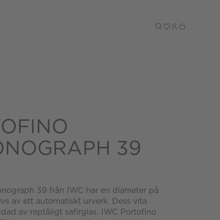
Till kassan
OFINO
ONOGRAPH 39
onograph 39 från IWC har en diameter på
s av ett automatiskt urverk. Dess vita
ddad av reptåligt safirglas. IWC Portofino