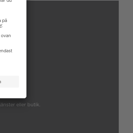
P?
änster eller butik.