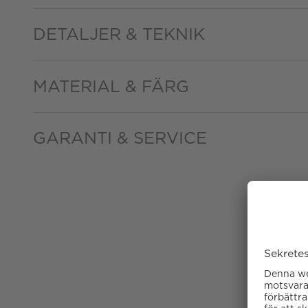
DETALJER & TEKNIK
MATERIAL & FÄRG
GARANTI & SERVICE