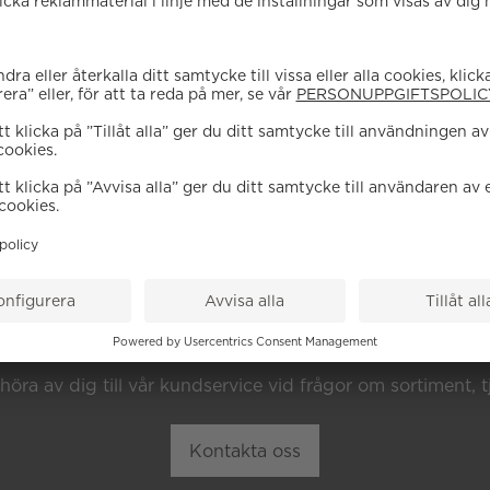
EHÖVER DU HJÄL
höra av dig till vår kundservice vid frågor om sortiment, tj
Kontakta oss