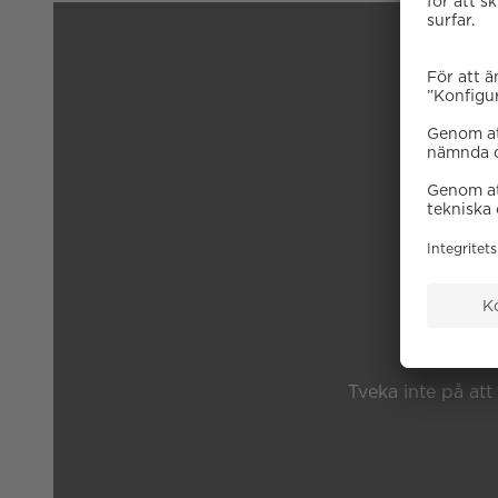
B
Tveka inte på att 