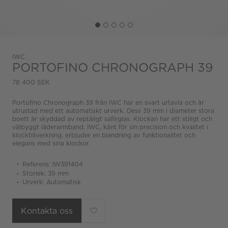
IWC
PORTOFINO CHRONOGRAPH 39
78 400 SEK
Portofino Chronograph 39 från IWC har en svart urtavla och är
utrustad med ett automatiskt urverk. Dess 39 mm i diameter stora
boett är skyddad av reptåligt safirglas. Klockan har ett stiligt och
välbyggt läderarmband. IWC, känt för sin precision och kvalitet i
klocktillverkning, erbjuder en blandning av funktionalitet och
elegans med sina klockor.
Referens: IW391404
Storlek: 39 mm
Urverk: Automatisk
Kontakta oss