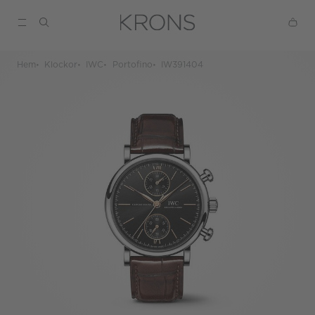
Hem
Klockor
IWC
Portofino
IW391404