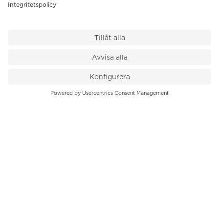
VÅR BUTIK
Till kassan
PK-Huset, Hamngatan 14
111 47 Stockholm
08-545 136 50
info@krons.se
VÅRT ERBJUDANDE
Klockor
Pre-Owned
Smycken
Service