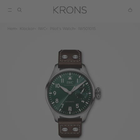
Hem
Klockor
IWC
Pilot's Watch
IW501015