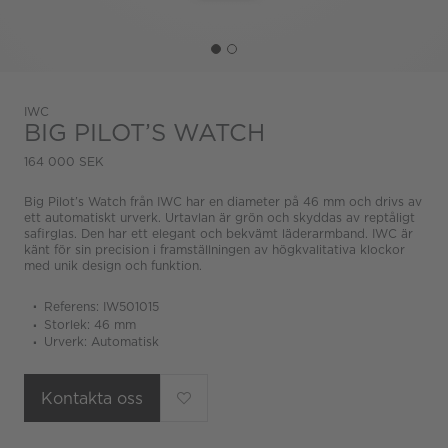
IWC
BIG PILOT’S WATCH
164 000 SEK
Big Pilot’s Watch från IWC har en diameter på 46 mm och drivs av
ett automatiskt urverk. Urtavlan är grön och skyddas av reptåligt
safirglas. Den har ett elegant och bekvämt läderarmband. IWC är
känt för sin precision i framställningen av högkvalitativa klockor
med unik design och funktion.
Referens: IW501015
Storlek: 46 mm
Urverk: Automatisk
Kontakta oss