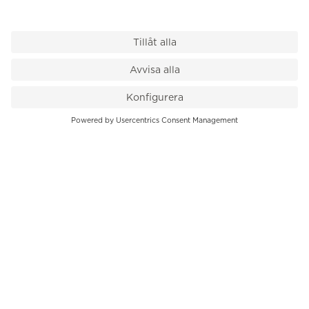
VÅR BUTIK
Till kassan
PK-Huset, Hamngatan 14
111 47 Stockholm
08-545 136 50
info@krons.se
VÅRT ERBJUDANDE
Klockor
Pre-Owned
Smycken
Service