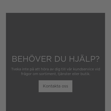
felaktig eller oaktsam
hantering av klockan.
Garantin gäller heller inte
om klockan har hanterats av
obehörig tredje part.
BEHÖVER DU HJÄLP?
Tveka inte på att höra av dig till vår kundservice vid
frågor om sortiment, tjänster eller butik.
Kontakta oss