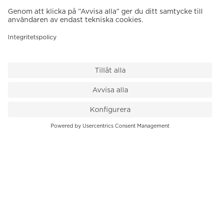
VÅR BUTIK
Till kassan
PK-Huset, Hamngatan 14
111 47 Stockholm
08-545 136 50
info@krons.se
VÅRT ERBJUDANDE
Klockor