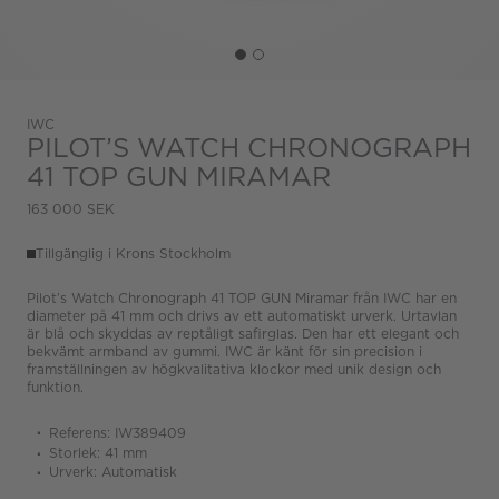
IWC
PILOT’S WATCH CHRONOGRAPH
41 TOP GUN MIRAMAR
163 000 SEK
Tillgänglig i Krons Stockholm
Pilot’s Watch Chronograph 41 TOP GUN Miramar från IWC har en
diameter på 41 mm och drivs av ett automatiskt urverk. Urtavlan
är blå och skyddas av reptåligt safirglas. Den har ett elegant och
bekvämt armband av gummi. IWC är känt för sin precision i
framställningen av högkvalitativa klockor med unik design och
funktion.
Referens: IW389409
Storlek: 41 mm
Urverk: Automatisk