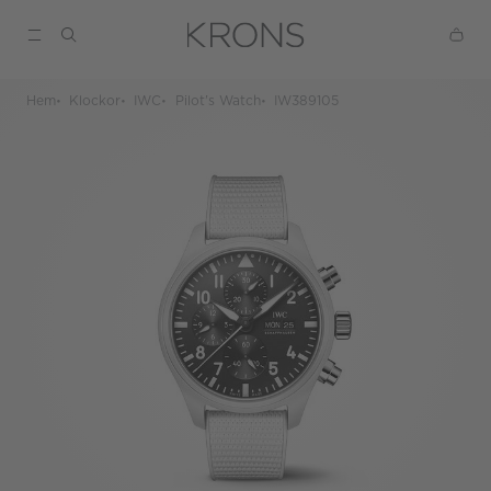
Hem
Klockor
IWC
Pilot's Watch
IW389105