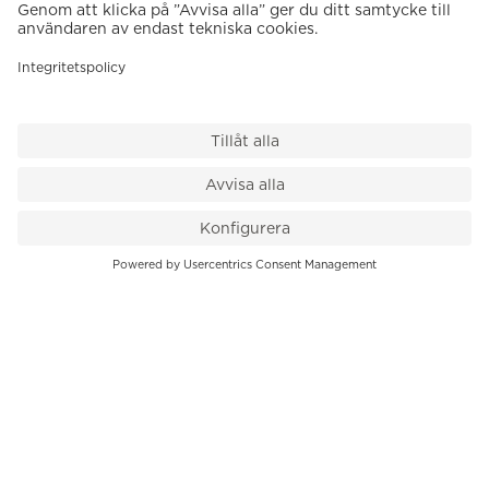
VÅR BUTIK
Till kassan
PK-Huset, Hamngatan 14
111 47 Stockholm
08-545 136 50
info@krons.se
VÅRT ERBJUDANDE
Klockor
Pre-Owned