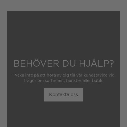
felaktig eller oaktsam
hantering av klockan.
Garantin gäller heller inte
om klockan har hanterats av
obehörig tredje part.
BEHÖVER DU HJÄLP?
Tveka inte på att höra av dig till vår kundservice vid
frågor om sortiment, tjänster eller butik.
Kontakta oss