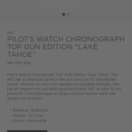
IWC
PILOT’S WATCH CHRONOGRAPH
TOP GUN EDITION “LAKE
TAHOE”
149 000 SEK
Pilot’s Watch Chronograph TOP GUN Edition “Lake Tahoe” från
IWC har en diameter på 44,5 mm och drivs av ett automatiskt
urverk. Urtavlan är svart och skyddas av reptåligt safirglas. Den
har ett elegant och bekvämt gummiarmband. IWC är känt för sin
precision i framställningen av högkvalitativa klockor med unik
design och funktion.
Referens: IW389105
Storlek: 44,5 mm
Urverk: Automatisk