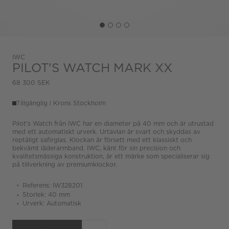
IWC
PILOT'S WATCH MARK XX
68 300 SEK
Tillgänglig i Krons Stockholm
Pilot's Watch från IWC har en diameter på 40 mm och är utrustad
med ett automatiskt urverk. Urtavlan är svart och skyddas av
reptåligt safirglas. Klockan är försett med ett klassiskt och
bekvämt läderarmband. IWC, känt för sin precision och
kvalitetsmässiga konstruktion, är ett märke som specialiserar sig
på tillverkning av premiumklockor.
Referens: IW328201
Storlek: 40 mm
Urverk: Automatisk