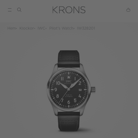
Hem
Klockor
IWC
Pilot's Watch
IW328201