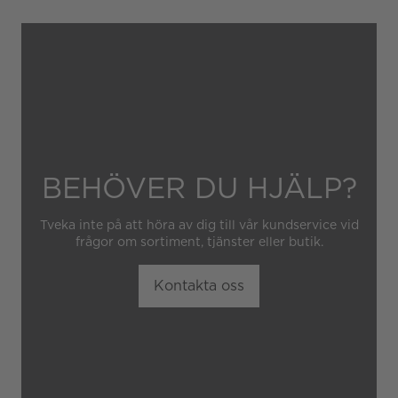
hantering av klockan.
Garantin gäller heller inte
om klockan har hanterats av
obehörig tredje part.
BEHÖVER DU HJÄLP?
Tveka inte på att höra av dig till vår kundservice vid
frågor om sortiment, tjänster eller butik.
Kontakta oss