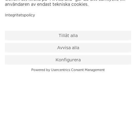
VÅR BUTIK
Till kassan
PK-Huset, Hamngatan 14
111 47 Stockholm
08-545 136 50
info@krons.se
VÅRT ERBJUDANDE
Klockor
Pre-Owned