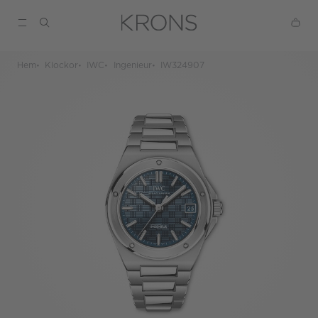
Hem
Klockor
IWC
Ingenieur
IW324907