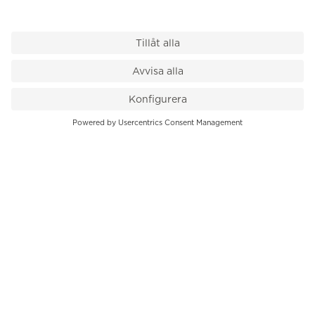
VÅR BUTIK
Till kassan
PK-Huset, Hamngatan 14
111 47 Stockholm
08-545 136 50
info@krons.se
VÅRT ERBJUDANDE
Klockor
Pre-Owned
Smycken
Service