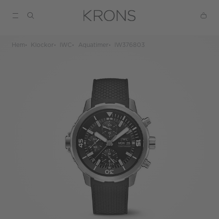
Hem
Klockor
IWC
Aquatimer
IW376803