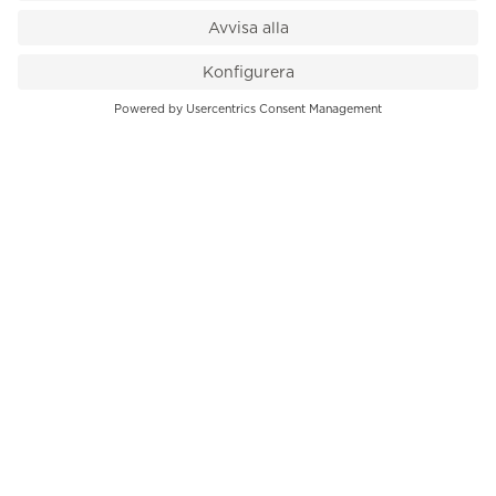
VÅR BUTIK
Till kassan
PK-Huset, Hamngatan 14
111 47 Stockholm
08-545 136 50
info@krons.se
VÅRT ERBJUDANDE
Klockor
Pre-Owned
Smycken
Service
B2B
INFORMATION
Om oss