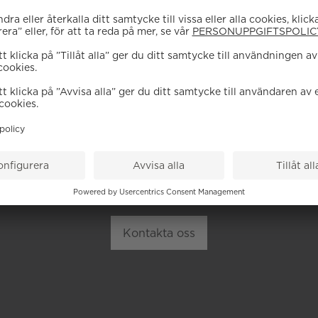
EHÖVER DU HJÄL
höra av dig till vår kundservice vid frågor om sortiment, tj
Kontakta oss