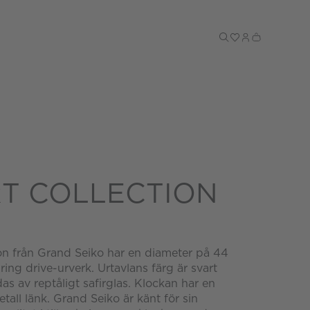
Till kassan
T COLLECTION
on från Grand Seiko har en diameter på 44
ing drive-urverk. Urtavlans färg är svart
s av reptåligt safirglas. Klockan har en
tall länk. Grand Seiko är känt för sin