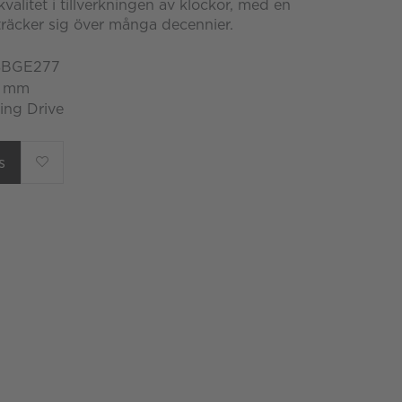
kvalitet i tillverkningen av klockor, med en
träcker sig över många decennier.
 SBGE277
4 mm
ing Drive
s