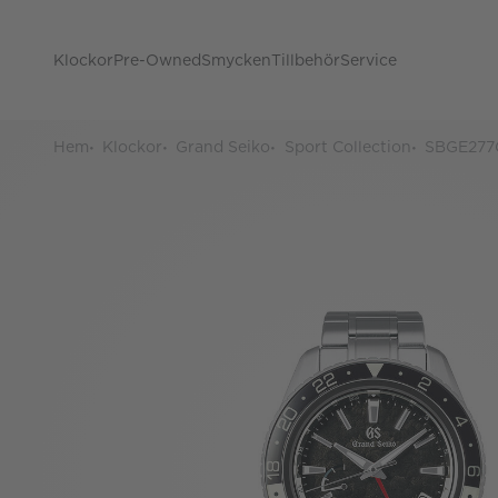
Klockor
Pre-Owned
Smycken
Tillbehör
Service
Hem
Klockor
Grand Seiko
Sport Collection
SBGE277