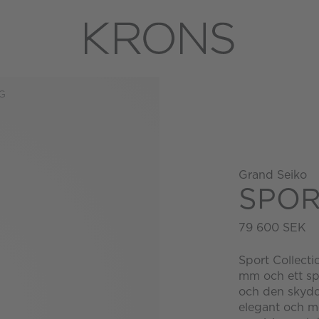
G
Grand Seiko
SPOR
79 600 SEK
Sport Collecti
mm och ett spr
och den skydda
elegant och me