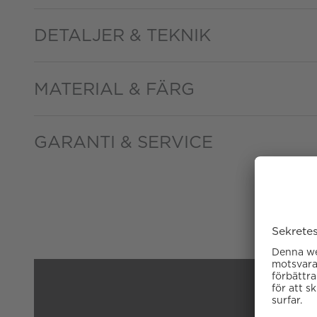
DETALJER & TEKNIK
MATERIAL & FÄRG
GARANTI & SERVICE