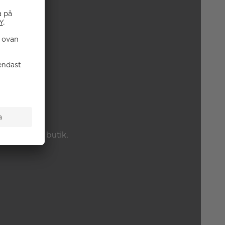
P?
änster eller butik.