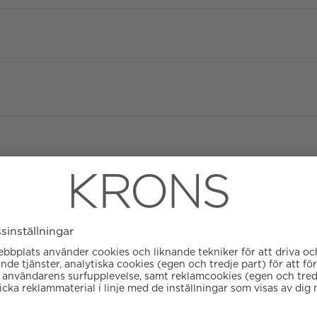
Diameter
Urverk
Datumvisare
Boett material
GMT
Färg på urtavla
Kaliber
Glas
Garanti
ATM/Vattentålig
Armbandstyp