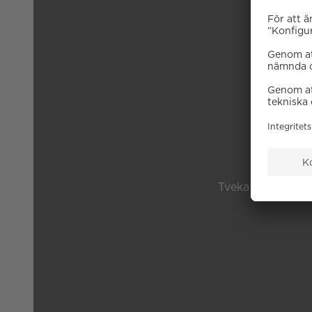
B
Tveka inte på att 