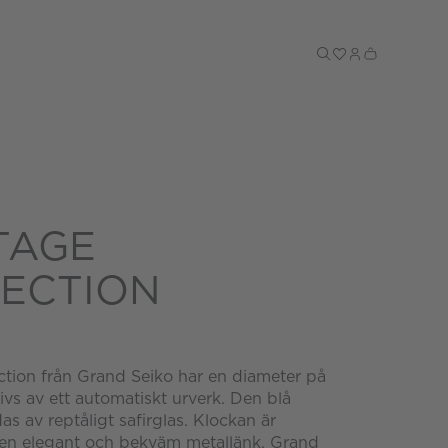
Till kassan
TAGE
ECTION
ction från Grand Seiko har en diameter på
vs av ett automatiskt urverk. Den blå
as av reptåligt safirglas. Klockan är
en elegant och bekväm metallänk. Grand