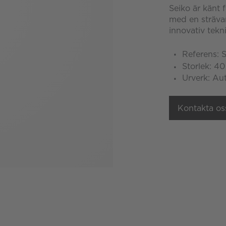
Seiko är känt f
med en strävan
innovativ tekni
Referens:
Storlek: 4
Urverk: Au
Kontakta os