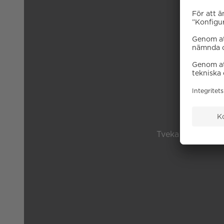
B
Tveka inte på att 