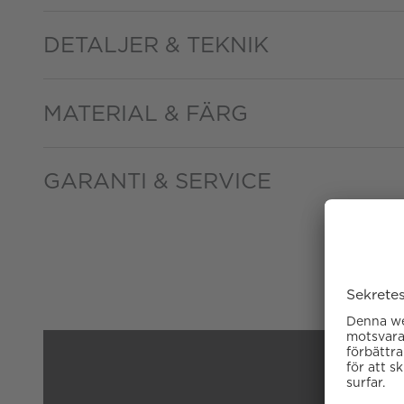
DETALJER & TEKNIK
MATERIAL & FÄRG
GARANTI & SERVICE