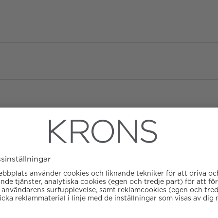
Diameter
Urverk
Datumvisare
Boett material
Kaliber
Färg på urtavla
ATM/Vattentålig
Glas
Garanti
Armbandstyp