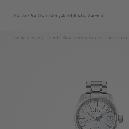
Klockor
Pre-Owned
Smycken
Tillbehör
Service
Hem
Klockor
Grand Seiko
Heritage Collection
SLGH0