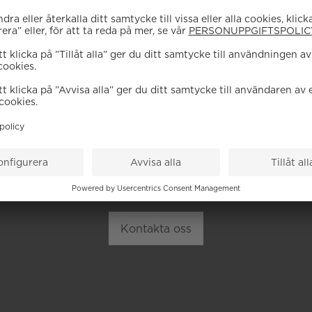
EHÖVER DU HJÄL
höra av dig till vår kundservice vid frågor om sortiment, tj
Kontakta oss