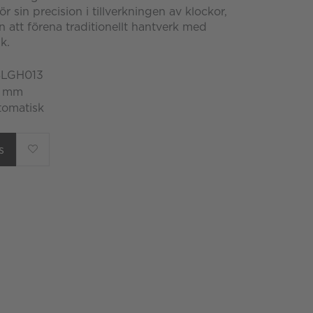
ör sin precision i tillverkningen av klockor,
 att förena traditionellt hantverk med
k.
 SLGH013
0 mm
tomatisk
s