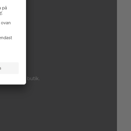
P?
änster eller butik.