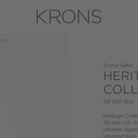
13G
Grand Seiko
HERI
COLL
119 400 SEK
Heritage Colle
40 mm och dri
urtavlan skydd
utrustad med 