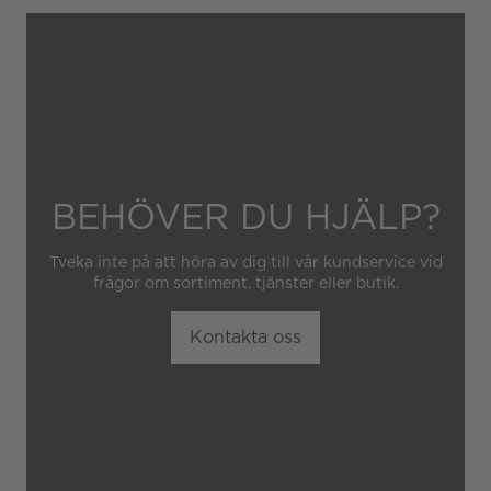
Gäller inte för slitage eller
skador som orsakats av
felaktig eller oaktsam
hantering av klockan.
Garantin gäller heller inte
om klockan har hanterats av
obehörig tredje part.
BEHÖVER DU HJÄLP?
Tveka inte på att höra av dig till vår kundservice vid
frågor om sortiment, tjänster eller butik.
Kontakta oss