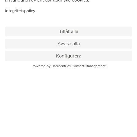
VÅR BUTIK
Till kassan
PK-Huset, Hamngatan 14
111 47 Stockholm
08-545 136 50
info@krons.se
VÅRT ERBJUDANDE
Klockor
Pre-Owned
Smycken