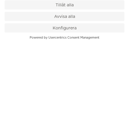
VÅR BUTIK
Till kassan
PK-Huset, Hamngatan 14
111 47 Stockholm
08-545 136 50
info@krons.se
VÅRT ERBJUDANDE
Klockor
Pre-Owned
Smycken
Service
B2B
INFORMATION