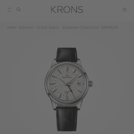
Hem
Klockor
Grand Seiko
Elegance Collection
SBGM255