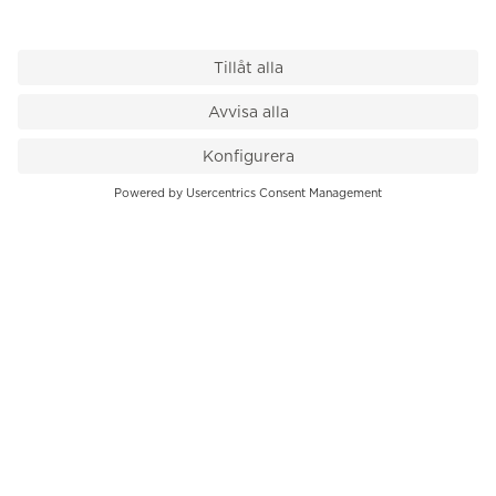
VÅR BUTIK
Till kassan
PK-Huset, Hamngatan 14
111 47 Stockholm
08-545 136 50
info@krons.se
VÅRT ERBJUDANDE
Klockor
Pre-Owned
Smycken
Service