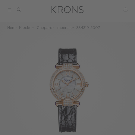
Hem
Klockor
Chopard
Imperiale
384319-5007