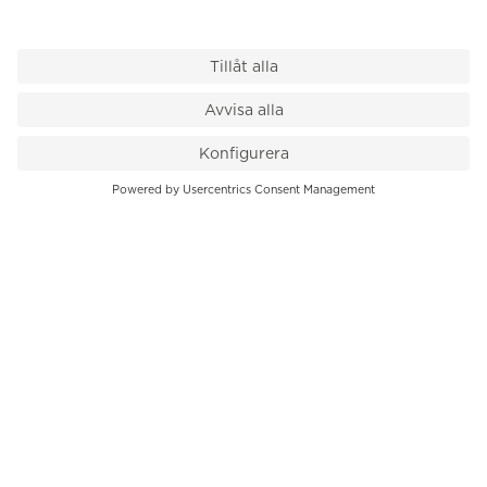
VÅR BUTIK
Till kassan
PK-Huset, Hamngatan 14
111 47 Stockholm
08-545 136 50
info@krons.se
VÅRT ERBJUDANDE
Klockor
Pre-Owned
Smycken
Service