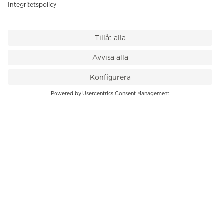
VÅR BUTIK
Till kassan
PK-Huset, Hamngatan 14
111 47 Stockholm
08-545 136 50
info@krons.se
VÅRT ERBJUDANDE
Klockor
Pre-Owned
Smycken
Service