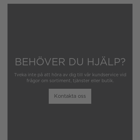
Garantin gäller heller inte
om klockan har hanterats av
obehörig tredje part.
BEHÖVER DU HJÄLP?
Tveka inte på att höra av dig till vår kundservice vid
frågor om sortiment, tjänster eller butik.
Kontakta oss