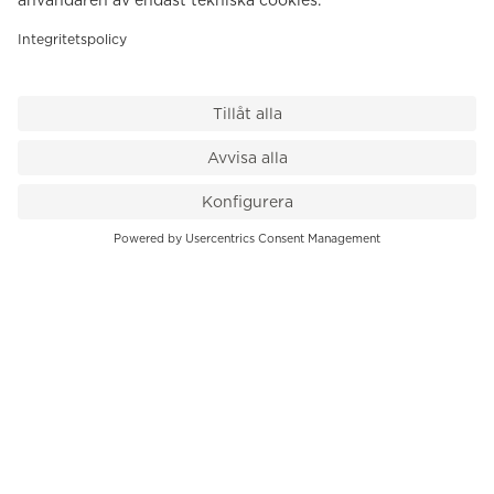
VÅR BUTIK
Till kassan
PK-Huset, Hamngatan 14
111 47 Stockholm
08-545 136 50
info@krons.se
VÅRT ERBJUDANDE
Klockor
Pre-Owned
Smycken