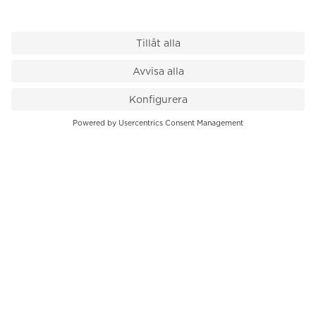
VÅR BUTIK
Till kassan
PK-Huset, Hamngatan 14
111 47 Stockholm
08-545 136 50
info@krons.se
VÅRT ERBJUDANDE
Klockor
Pre-Owned
Smycken
Service