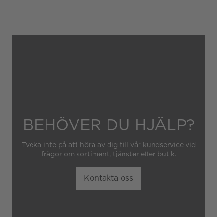
Gäller inte för slitage eller
skador som orsakats av
felaktig eller oaktsam
hantering av klockan.
Garantin gäller heller inte
om klockan har hanterats av
obehörig tredje part.
BEHÖVER DU HJÄLP?
Tveka inte på att höra av dig till vår kundservice vid
frågor om sortiment, tjänster eller butik.
Kontakta oss