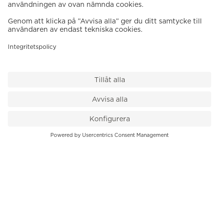
VÅR BUTIK
Till kassan
PK-Huset, Hamngatan 14
111 47 Stockholm
08-545 136 50
info@krons.se
VÅRT ERBJUDANDE
Klockor