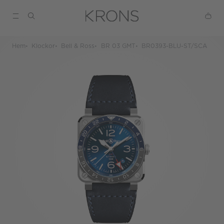
Hem
Klockor
Bell & Ross
BR 03 GMT
BR0393-BLU-ST/SCA