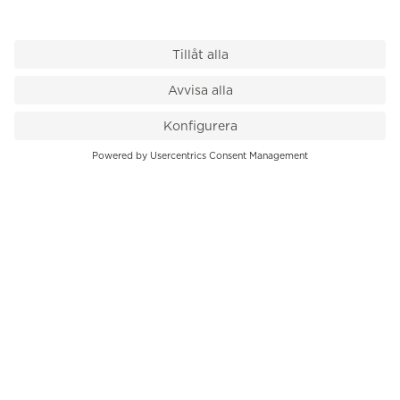
VÅR BUTIK
Till kassan
PK-Huset, Hamngatan 14
111 47 Stockholm
08-545 136 50
info@krons.se
VÅRT ERBJUDANDE
Klockor
Pre-Owned
Smycken
Service