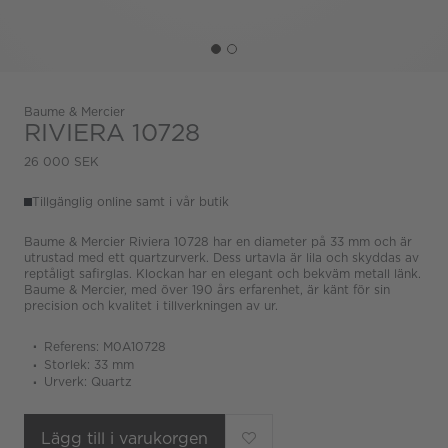
Baume & Mercier
RIVIERA 10728
26 000 SEK
Tillgänglig online samt i vår butik
Baume & Mercier Riviera 10728 har en diameter på 33 mm och är
utrustad med ett quartzurverk. Dess urtavla är lila och skyddas av
reptåligt safirglas. Klockan har en elegant och bekväm metall länk.
Baume & Mercier, med över 190 års erfarenhet, är känt för sin
precision och kvalitet i tillverkningen av ur.
Referens: M0A10728
Storlek: 33 mm
Urverk: Quartz
Lägg till i varukorgen