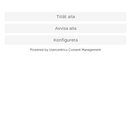
VÅR BUTIK
Till kassan
PK-Huset, Hamngatan 14
111 47 Stockholm
08-545 136 50
info@krons.se
VÅRT ERBJUDANDE
Klockor
Pre-Owned
Smycken
Service
B2B