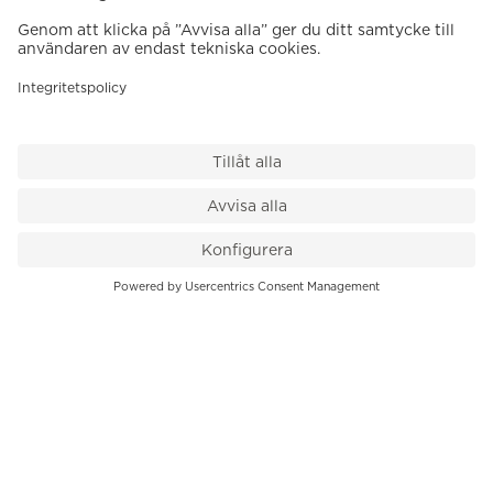
VÅR BUTIK
Till kassan
PK-Huset, Hamngatan 14
111 47 Stockholm
08-545 136 50
info@krons.se
VÅRT ERBJUDANDE
Klockor