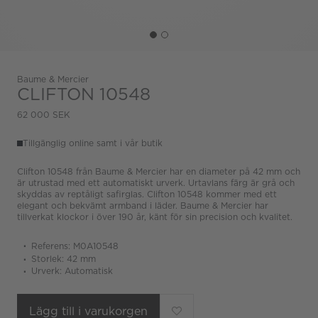
Baume & Mercier
CLIFTON 10548
62 000 SEK
Tillgänglig online samt i vår butik
Clifton 10548 från Baume & Mercier har en diameter på 42 mm och
är utrustad med ett automatiskt urverk. Urtavlans färg är grå och
skyddas av reptåligt safirglas. Clifton 10548 kommer med ett
elegant och bekvämt armband i läder. Baume & Mercier har
tillverkat klockor i över 190 år, känt för sin precision och kvalitet.
Referens: M0A10548
Storlek: 42 mm
Urverk: Automatisk
Lägg till i varukorgen