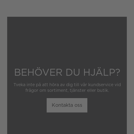
skador som orsakats av
felaktig eller oaktsam
hantering av klockan.
Garantin gäller heller inte
om klockan har hanterats av
obehörig tredje part.
BEHÖVER DU HJÄLP?
Tveka inte på att höra av dig till vår kundservice vid
frågor om sortiment, tjänster eller butik.
Kontakta oss