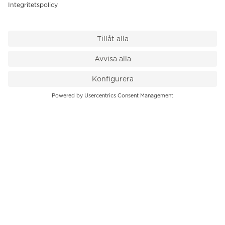
VÅR BUTIK
Till kassan
PK-Huset, Hamngatan 14
111 47 Stockholm
08-545 136 50
info@krons.se
VÅRT ERBJUDANDE
Klockor
Pre-Owned
Smycken
Service