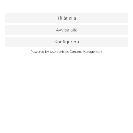
VÅR BUTIK
Till kassan
PK-Huset, Hamngatan 14
111 47 Stockholm
08-545 136 50
info@krons.se
VÅRT ERBJUDANDE
Klockor
Pre-Owned
Smycken
Service